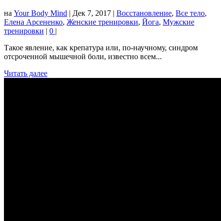
на
Your Body Mind
|
Дек 7, 2017
|
Восстановление
,
Все тело
,
Елена Арсененко
,
Женские тренировки
,
Йога
,
Мужские
тренировки
|
0
|
Такое явление, как крепатура или, по-научному, синдром
отсроченной мышечной боли, известно всем...
Читать далее