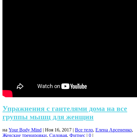
Упражнения с гантелями дома на все
группы мышц для женщин
на
Your Body Mind
|
Ноя 16, 2017
|
Все тело
,
Елена Арсененко
,
Женские тренировки
,
Силовая
,
Фитнес
|
0
|