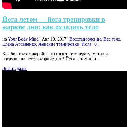
Йога летом — йога тренировки в
жаркие дни: как охладить тело
на
Your Body Mind
|
Авг 10, 2017
|
Восстановление
,
Все тело
,
Елена Арсененко
,
Женские тренировки
,
Йога
|
0
|
Как бороться с жарой, как снизить температуру тела и
нагрузку на него в жаркие дни? Йога летом или...
Читать далее