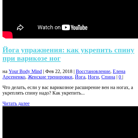
Йога упражнения: как укрепить спину
при варикозе ног
на
Your Body Mind
|
Фев 22, 2018
|
Восстановление
,
Елена
Арсененко
,
Женские тренировки
,
Йога
,
Ноги
,
Спина
|
0
|
Что делать, если у вас варикозное расширение вен на ногах, а
укреплять спину надо? Как укрепить...
Читать далее