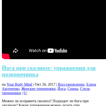
Йога при сколиозе: упражнения для
позвоночника
на
Your Body Mind
|
Окт 26, 2017
|
Восстановление
,
Елена
Арсененко
,
Женские тренировки
,
Йога
,
Спина
,
Стиль
тренировки
|
0
|
Можно ли исправить сколиоз? Подходит ли йога при
сколиозе? Какие упражнения можно делать при...