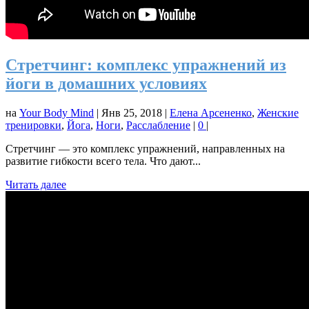
Стретчинг: комплекс упражнений из
йоги в домашних условиях
на
Your Body Mind
|
Янв 25, 2018
|
Елена Арсененко
,
Женские
тренировки
,
Йога
,
Ноги
,
Расслабление
|
0
|
Стретчинг — это комплекс упражнений, направленных на
развитие гибкости всего тела. Что дают...
Читать далее