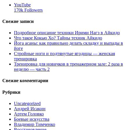
YouTube
170k
Followers
Свежие записи
Подробное описание техники Ирими Нагэ в Айкидо
Что такое Кокью Хо? Тайны техник Айкидо
Йога асаны: как правильно делать складку и выпады в
йоге
Стройные ноги и подтянутые ягодицы — женская
тренировка
Тренировка для новичков в тренажерном зале: 2 раза в
неделю — часть 2
Свежие комментарии
Рубрики
Uncategorized
Андрей Исакин
Артем Головко
Боевые искусства
Владимир Тимченко
Восстановление