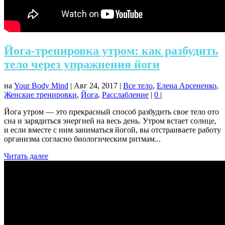
Йога-тренировка утром: как разбудить
тело через упражнения йоги
на
Your Body Mind
|
Авг 24, 2017
|
Все тело
,
Елена Арсененко
,
Женские тренировки
,
Йога
,
Расслабление
|
0
|
Йога утром — это прекрасный способ разбудить свое тело ото
сна и зарядиться энергией на весь день. Утром встает солнце,
и если вместе с ним заниматься йогой, вы отстраиваете работу
организма согласно биологическим ритмам...
Читать далее