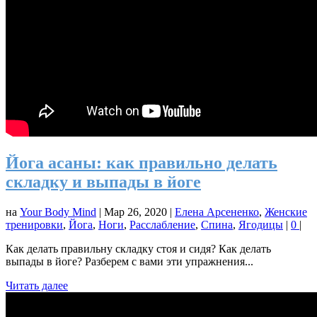
Йога асаны: как правильно делать
складку и выпады в йоге
на
Your Body Mind
|
Мар 26, 2020
|
Елена Арсененко
,
Женские
тренировки
,
Йога
,
Ноги
,
Расслабление
,
Спина
,
Ягодицы
|
0
|
Как делать правильну складку стоя и сидя? Как делать
выпады в йоге? Разберем с вами эти упражнения...
Читать далее