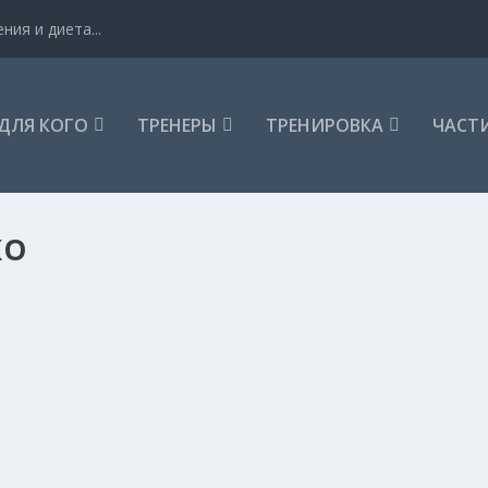
ния и диета...
ДЛЯ КОГО
ТРЕНЕРЫ
ТРЕНИРОВКА
ЧАСТИ
КО
ЦЫ — ЖЕНСКАЯ ТРЕНИРОВКА
орь Антоненко
,
Ноги
,
Силовая
,
Тренажерный зал
,
Ягодицы
|
0
|
девушек, которые решили после зимы привести себя в...