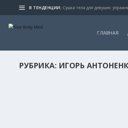
В ТЕНДЕНЦИИ:
Сушка тела для девушек: упражне
ГЛАВНАЯ
РУБРИКА:
ИГОРЬ АНТОНЕН
СТРОЙНЫЕ НОГИ И ПОДТЯНУТЫЕ ЯГОДИ
на
Your Body Mind
|
Мар 19, 2020
|
Женские тренировки
,
Иг
Предлагаем вам упражнения на ноги и ягодицы для 
ЧИТАТЬ ДАЛЕЕ