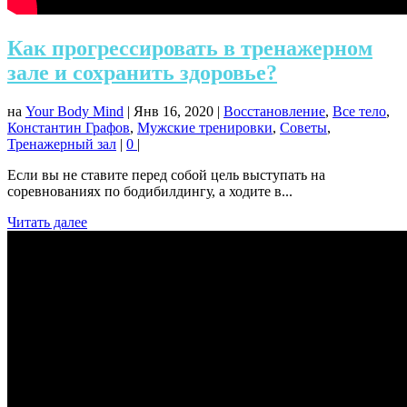
Как прогрессировать в тренажерном
зале и сохранить здоровье?
на
Your Body Mind
|
Янв 16, 2020
|
Восстановление
,
Все тело
,
Константин Графов
,
Мужские тренировки
,
Советы
,
Тренажерный зал
|
0
|
Если вы не ставите перед собой цель выступать на
соревнованиях по бодибилдингу, а ходите в...
Читать далее