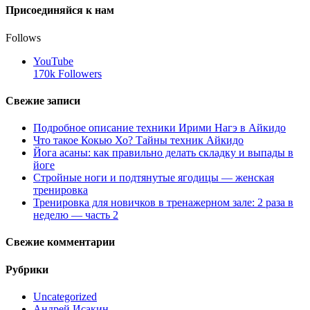
Присоединяйся к нам
Follows
YouTube
170k
Followers
Свежие записи
Подробное описание техники Ирими Нагэ в Айкидо
Что такое Кокью Хо? Тайны техник Айкидо
Йога асаны: как правильно делать складку и выпады в
йоге
Стройные ноги и подтянутые ягодицы — женская
тренировка
Тренировка для новичков в тренажерном зале: 2 раза в
неделю — часть 2
Свежие комментарии
Рубрики
Uncategorized
Андрей Исакин