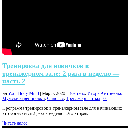
Тренировка для новичков в
тренажерном зале: 2 раза в неделю —
часть 2
на
Your Body Mind
|
Мар 5, 2020
|
Все тело
,
Игорь Антоненко
,
Мужские тренировки
,
Силовая
,
Тренажерный зал
|
0
|
Программа тренировок в тренажерном зале для начинающих,
кто занимается 2 раза в неделю. Это вторая...
Читать далее