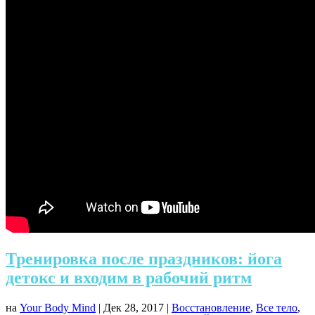
Тренировка после праздников: йога
детокс и входим в рабочий ритм
на
Your Body Mind
|
Дек 28, 2017
|
Восстановление
,
Все тело
,