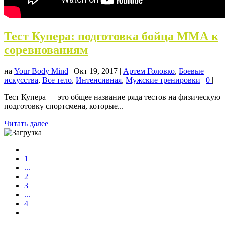
Тест Купера: подготовка бойца ММА к
соревнованиям
на
Your Body Mind
|
Окт 19, 2017
|
Артем Головко
,
Боевые
искусства
,
Все тело
,
Интенсивная
,
Мужские тренировки
|
0
|
Тест Купера — это общее название ряда тестов на физическую
подготовку спортсмена, которые...
Читать далее
1
...
2
3
...
4