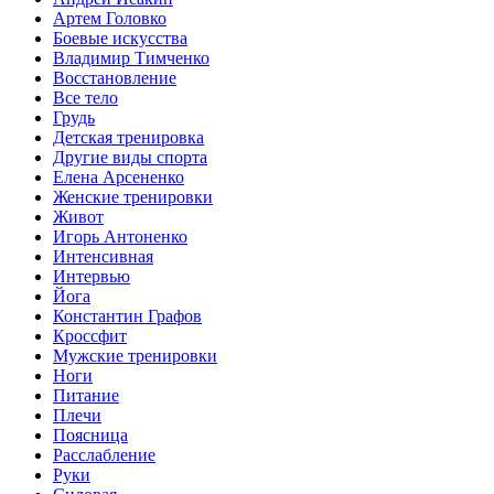
Артем Головко
Боевые искусства
Владимир Тимченко
Восстановление
Все тело
Грудь
Детская тренировка
Другие виды спорта
Елена Арсененко
Женские тренировки
Живот
Игорь Антоненко
Интенсивная
Интервью
Йога
Константин Графов
Кроссфит
Мужские тренировки
Ноги
Питание
Плечи
Поясница
Расслабление
Руки