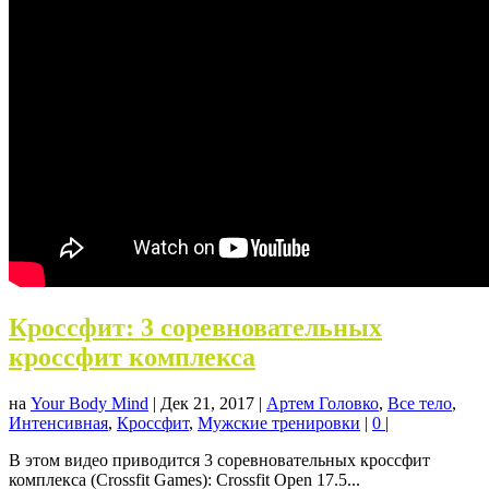
Кроссфит: 3 соревновательных
кроссфит комплекса
на
Your Body Mind
|
Дек 21, 2017
|
Артем Головко
,
Все тело
,
Интенсивная
,
Кроссфит
,
Мужские тренировки
|
0
|
В этом видео приводится 3 соревновательных кроссфит
комплекса (Crossfit Games): Crossfit Open 17.5...