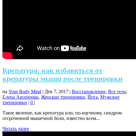
Крепатура: как избавиться от
крепатуры мышц после тренировки
на
Your Body Mind
|
Дек 7, 2017
|
Восстановление
,
Все тело
,
Елена Арсененко
,
Женские тренировки
,
Йога
,
Мужские
тренировки
|
0
|
Такое явление, как крепатура или, по-научному, синдром
отсроченной мышечной боли, известно всем...
Читать далее