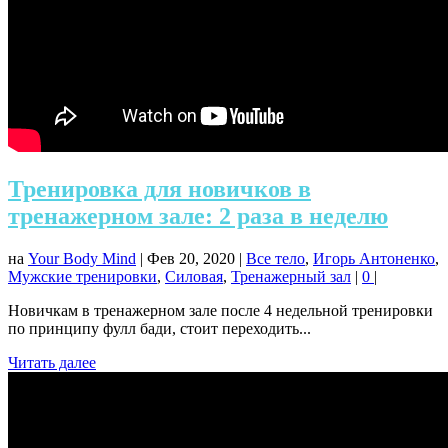
Тренировка для новичков в
тренажерном зале: 2 раза в неделю
на
Your Body Mind
|
Фев 20, 2020
|
Все тело
,
Игорь Антоненко
,
Мужские тренировки
,
Силовая
,
Тренажерный зал
|
0
|
Новичкам в тренажерном зале после 4 недельной тренировки
по принципу фулл бади, стоит переходить...
Читать далее