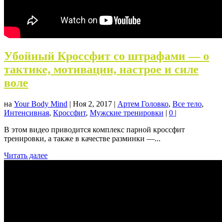
Убойный Кроссфит со штрафами — о
тактике, мотивации, настрое и силе
воле
на
Your Body Mind
|
Ноя 2, 2017
|
Артем Головко
,
Все тело
,
Интенсивная
,
Кроссфит
,
Мужские тренировки
|
0
|
В этом видео приводится комплекс парной кроссфит
тренировки, а также в качестве разминки —...
Читать далее