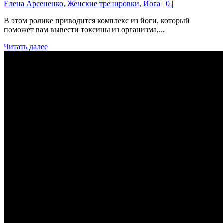
Елена Арсененко
,
Женские тренировки
,
Йога
|
0
|
В этом ролике приводится комплекс из йоги, который
поможет вам вывести токсины из организма,...
Читать далее