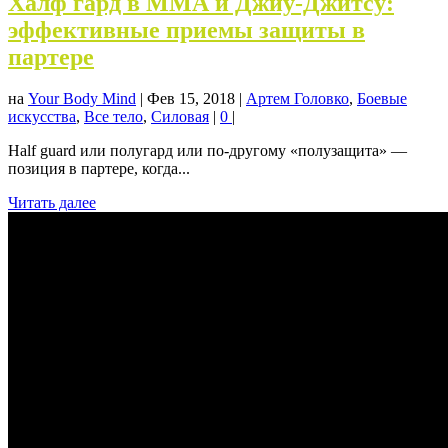
Халф гард в ММА и Джиу-Джитсу:
эффективные приемы защиты в
партере
на
Your Body Mind
|
Фев 15, 2018
|
Артем Головко
,
Боевые
искусства
,
Все тело
,
Силовая
|
0
|
Half guard или полугард или по-другому «полузащита» —
позиция в партере, когда...
Читать далее