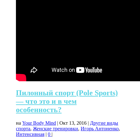
Пилонный спорт (Pole Sports)
— что это и в чем
особенность?
на
Your Body Mind
|
Окт 13, 2016
|
Другие виды
спорта
,
Женские тренировки
,
Игорь Антоненко
,
Интенсивная
|
0
|