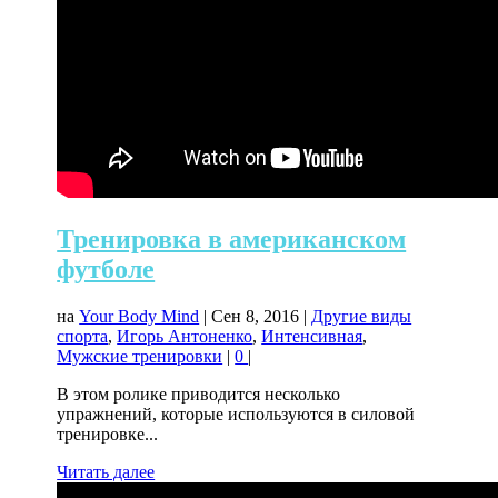
Тренировка в американском
футболе
на
Your Body Mind
|
Сен 8, 2016
|
Другие виды
спорта
,
Игорь Антоненко
,
Интенсивная
,
Мужские тренировки
|
0
|
В этом ролике приводится несколько
упражнений, которые используются в силовой
тренировке...
Читать далее