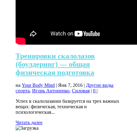
Тренировки скалолазов
(боулдеринг) — общая
физическая подготовка
на
Your Body Mind
|
Янв 7, 2016
|
Другие виды
спорта
,
Игорь Антоненко
,
Силовая
|
0
|
Успех в скалолазании базируется на трех важных
вещах: физическая, техническая и
психологическая...
Читать далее