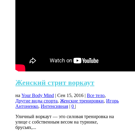
Женский стрит воркаут
на
Your Body Mind
|
Сен 15, 2016
|
Все тело
,
Другие виды спорта
,
Женские тренировки
,
Игорь
Антоненко
,
Интенсивная
|
0
|
Уличный воркаут — это силовая тренировка на
улице с собственным весом на турнике,
брусьях,...