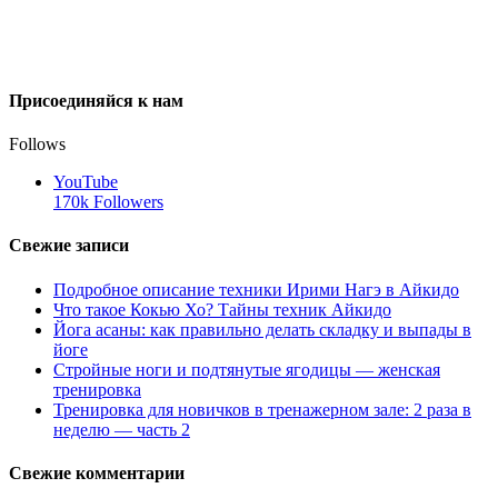
Присоединяйся к нам
Follows
YouTube
170k
Followers
Свежие записи
Подробное описание техники Ирими Нагэ в Айкидо
Что такое Кокью Хо? Тайны техник Айкидо
Йога асаны: как правильно делать складку и выпады в
йоге
Стройные ноги и подтянутые ягодицы — женская
тренировка
Тренировка для новичков в тренажерном зале: 2 раза в
неделю — часть 2
Свежие комментарии