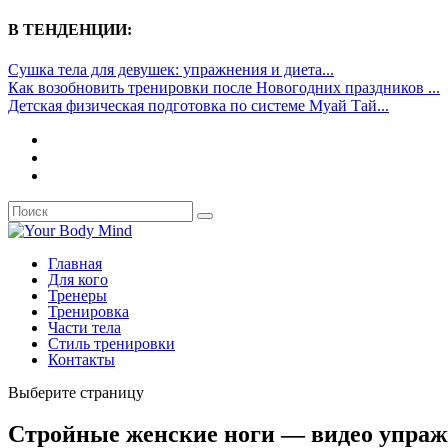
В ТЕНДЕНЦИИ:
Сушка тела для девушек: упражнения и диета...
Как возобновить тренировки после Новогодних праздников ...
Детская физическая подготовка по системе Муай Тай...
Главная
Для кого
Тренеры
Тренировка
Части тела
Стиль тренировки
Контакты
Выберите страницу
Стройные женские ноги — видео упражн