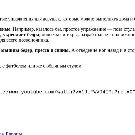
тые упражнения для девушек, которые можно выполнять дома и 
вные. Например, казалось бы, простое упражнение — поза стула,
 укрепляет бедра
, лодыжки и икры, разрабатывает подвижнос
ля всего позвоночника.
т
мышцы бедер, пресса и спины
. А отведение ног назад и в с
, с фитболом или же с обычным стулом.
://www.youtube.com/watch?v=1JcFWVD4IPc?rel=0
ном Европы