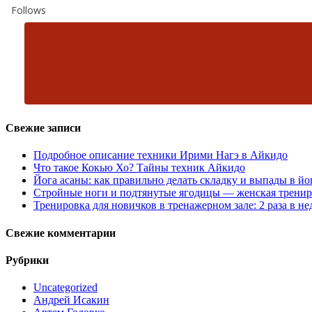
Follows
Свежие записи
Подробное описание техники Ирими Нагэ в Айкидо
Что такое Кокью Хо? Тайны техник Айкидо
Йога асаны: как правильно делать складку и выпады в йо
Стройные ноги и подтянутые ягодицы — женская тренир
Тренировка для новичков в тренажерном зале: 2 раза в н
Свежие комментарии
Рубрики
Uncategorized
Андрей Исакин