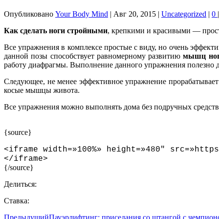
Опубликовано
Your Body Mind
|
Авг 20, 2015
|
Uncategorized
|
0
|
Как сделать ноги стройными
, крепкими и красивыми — прос
Все упражнения в комплексе простые с виду, но очень эффекти
данной позы способствует равномерному развитию
мышц ног,
работу диафрагмы. Выполнение данного упражнения полезно д
Следующее, не менее эффективное упражнение прорабатывае
косые мышцы живота.
Все упражнения можно выполнять дома без подручных средств
{source}
<iframe width=»100%» height=»480″ src=»https
</iframe>
{/source}
Делиться:
Ставка:
Предыдущий
Пауэрлифтинг: приседания со штангой с чемпио