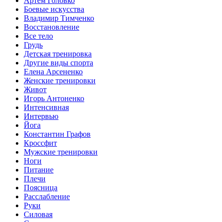
Артем Головко
Боевые искусства
Владимир Тимченко
Восстановление
Все тело
Грудь
Детская тренировка
Другие виды спорта
Елена Арсененко
Женские тренировки
Живот
Игорь Антоненко
Интенсивная
Интервью
Йога
Константин Графов
Кроссфит
Мужские тренировки
Ноги
Питание
Плечи
Поясница
Расслабление
Руки
Силовая