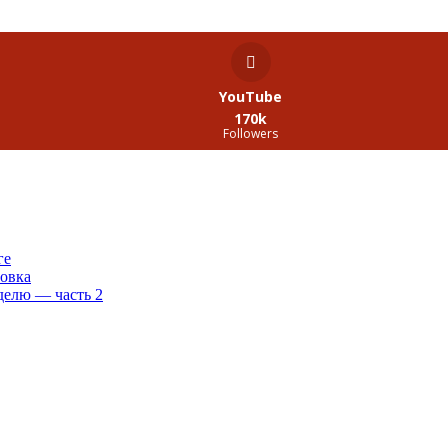
YouTube
170k
Followers
ге
овка
еделю — часть 2