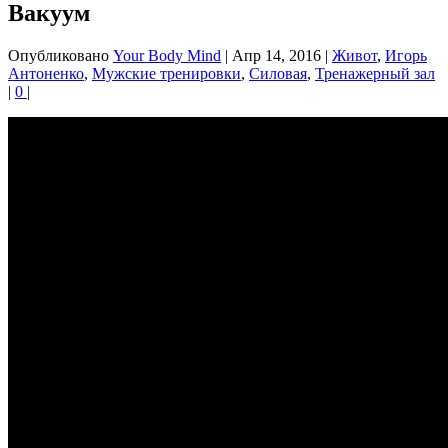
Вакуум
Опубликовано
Your Body Mind
|
Апр 14, 2016
|
Живот
,
Игорь
Антоненко
,
Мужские тренировки
,
Силовая
,
Тренажерный зал
|
0
|