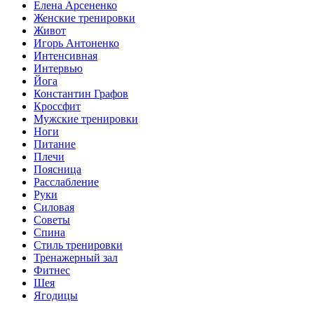
Елена Арсененко
Женские тренировки
Живот
Игорь Антоненко
Интенсивная
Интервью
Йога
Константин Графов
Кроссфит
Мужские тренировки
Ноги
Питание
Плечи
Поясница
Расслабление
Руки
Силовая
Советы
Спина
Стиль тренировки
Тренажерный зал
Фитнес
Шея
Ягодицы