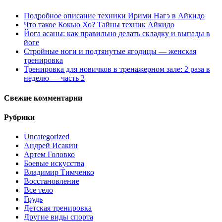
Подробное описание техники Ирими Нагэ в Айкидо
Что такое Кокью Хо? Тайны техник Айкидо
Йога асаны: как правильно делать складку и выпады в
йоге
Стройные ноги и подтянутые ягодицы — женская
тренировка
Тренировка для новичков в тренажерном зале: 2 раза в
неделю — часть 2
Свежие комментарии
Рубрики
Uncategorized
Андрей Исакин
Артем Головко
Боевые искусства
Владимир Тимченко
Восстановление
Все тело
Грудь
Детская тренировка
Другие виды спорта